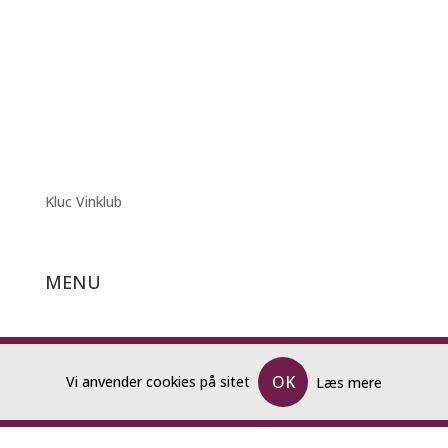
Kluc Vinklub
MENU
Forside
Katalog og Bestillingsliste
OK
Vi anvender cookies på sitet
Læs mere
Kalender