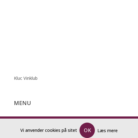
Kluc Vinklub
MENU
Forside
OK
Vi anvender cookies på sitet
Læs mere
Katalog og Bestillingsliste