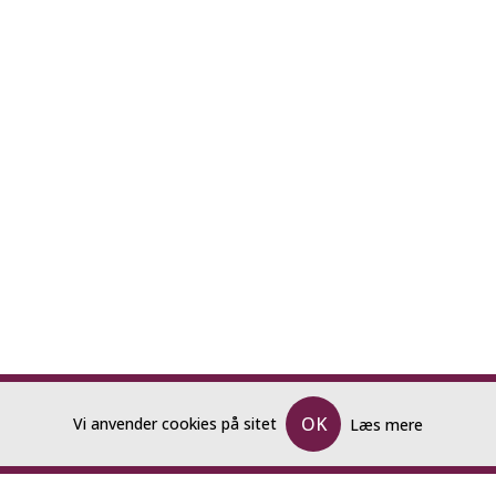
MENU
K
OK
Vi anvender cookies på sitet
Læs mere
Forside
T:
4
E:
f
Katalog og Bestillingsliste