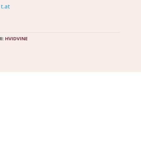
t.at
I:
HVIDVINE