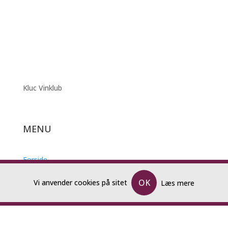
Kluc Vinklub
MENU
Forside
Katalog og Bestillingsliste
OK
Vi anvender cookies på sitet
Læs mere
Kalender
Bestilling