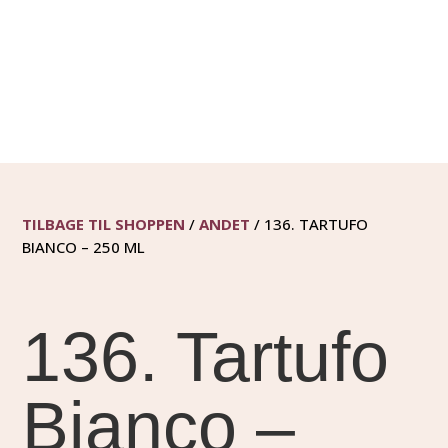
TILBAGE TIL SHOPPEN
/
ANDET
/ 136. TARTUFO
BIANCO – 250 ML
136. Tartufo
Bianco –