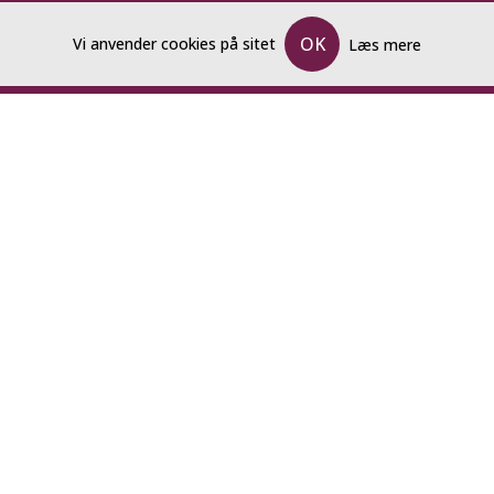
Forside
OK
Vi anvender cookies på sitet
Læs mere
Katalog og Bestillingsliste
Kalender
Bestilling
Kontakt
Om Kluc
KONTAKT
T:
40 13 95 55
E:
frederik@kluc.dk
P: Carstensgade 28, 6270 Tønder