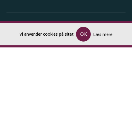
Kluc Vinklub
OK
Vi anvender cookies på sitet
Læs mere
MENU
Forside
Katalog og Bestillingsliste
Kalender
Bestilling
Kontakt